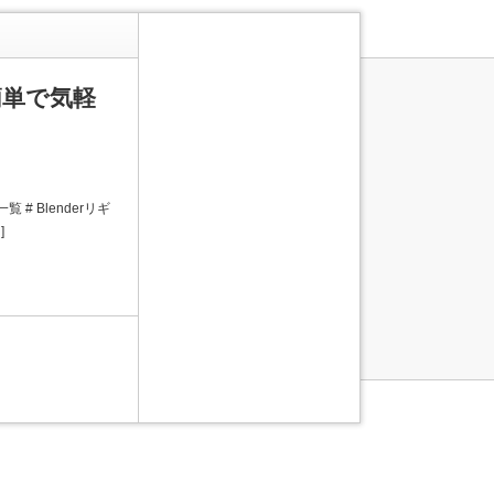
を簡単で気軽
# Blenderリギ
]