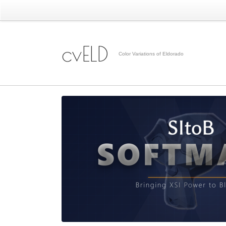
cvELD
Color Variations of Eldorado