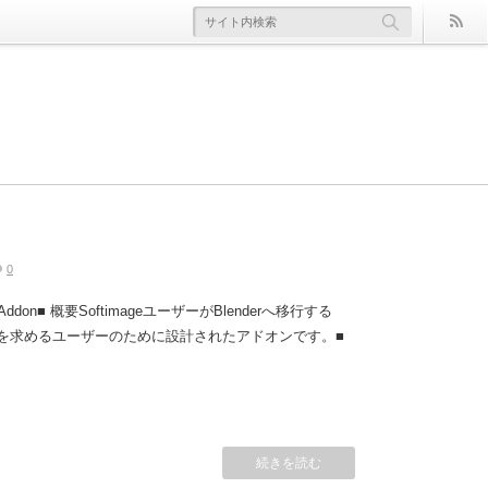
er]でBlender丸ごと落として起動。スク
ghts]でスキンを保存して管理
ols] Softimageのメモカムを再現
gnment] 簡単整列ツール
era
y
Skinning
0
0
0
0
y
未分類
0
ender Addon■ 概要SoftimageユーザーがBlenderへ移行する
操作感を求めるユーザーのために設計されたアドオンです。■
続きを読む