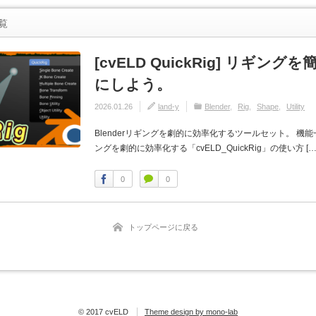
覧
[cvELD QuickRig] リギング
にしよう。
2026.01.26
land-y
Blender
Rig
Shape
Utility
Blenderリギングを劇的に効率化するツールセット。 機能一覧 
ングを劇的に効率化する「cvELD_QuickRig」の使い方 […
0
0
トップページに戻る
© 2017 cvELD
Theme design by mono-lab