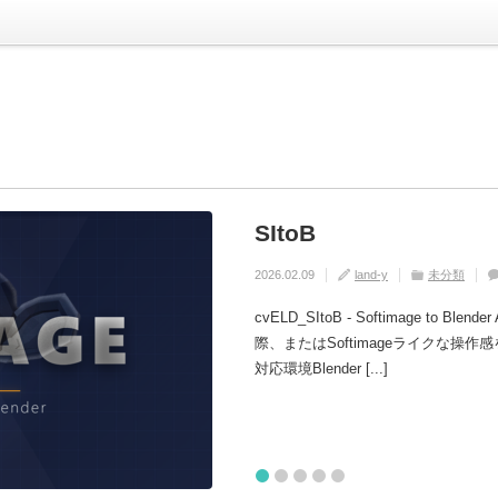
SItoB
[Re Start Blend
[cvELD Skinwei
[Sitob Camera To
[Cveld Simpleali
リプト開発にどうぞ！
2026.02.09
2026.01.26
2026.01.26
2026.01.26
land-y
land-y
land-y
land-y
未分類
Blender
Blender
Blender
Rig
Cam
Utilit
2026.01.26
land-y
Blender
Utilit
cvELD_SItoB - Softimage to Bl
際、またはSoftimageライクな
対応環境Blender [...]
1
2
3
4
5