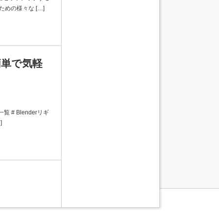
めの様々な […]
を簡単で気軽
# Blenderリギ
]