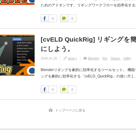
ためのアドオンです。リギングワークフローを効率化するた
0
0
[cvELD QuickRig] リギング
にしよう。
2026.01.26
land-y
Blender
Rig
Shape
Utility
Blenderリギングを劇的に効率化するツールセット。 機能一覧 
ングを劇的に効率化する「cvELD_QuickRig」の使い方 […
0
0
トップページに戻る