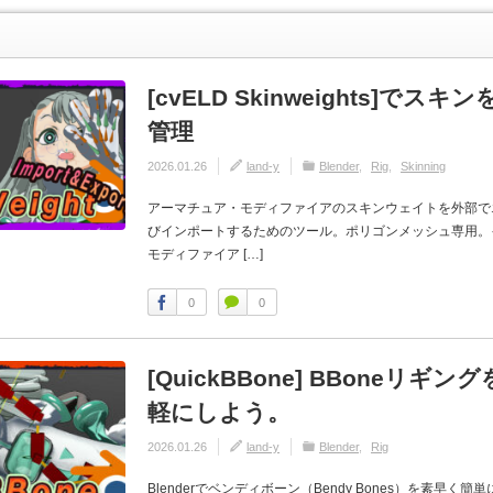
[cvELD Skinweights]でス
管理
2026.01.26
land-y
Blender
Rig
Skinning
アーマチュア・モディファイアのスキンウェイトを外部で
びインポートするためのツール。ポリゴンメッシュ専用。
モディファイア […]
0
0
[QuickBBone] BBoneリギ
軽にしよう。
2026.01.26
land-y
Blender
Rig
Blenderでベンディボーン（Bendy Bones）を素早く