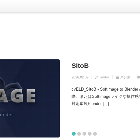
SItoB
[Re Start Blend
[cvELD Skinwei
[Sitob Camera To
[Cveld Simpleali
リプト開発にどうぞ！
2026.02.09
2026.01.26
2026.01.26
2026.01.26
land-y
land-y
land-y
land-y
未分類
Blender
Blender
Blender
Rig
Cam
Utilit
2026.01.26
land-y
Blender
Utilit
cvELD_SItoB - Softimage to Bl
際、またはSoftimageライクな
対応環境Blender [...]
1
2
3
4
5