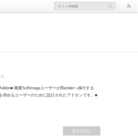
er]でBlender丸ごと落として起動。スク
ghts]でスキンを保存して管理
ols] Softimageのメモカムを再現
gnment] 簡単整列ツール
era
y
Skinning
0
0
0
0
y
未分類
0
ender Addon■ 概要SoftimageユーザーがBlenderへ移行する
操作感を求めるユーザーのために設計されたアドオンです。■
続きを読む