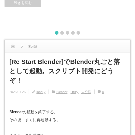
続きを読む
1
2
3
4
5
未分類
[Re Start Blender]でBlender丸ごと落
[Re Start Blender]でBlender丸ごと落として起動。スクリプト開発にどうぞ！
として起動。スクリプト開発にどう
ぞ！
2026.01.26
land-y
Blender
Utility
未分類
0
Blenderの起動を終了する。
その後、すぐに再起動する。