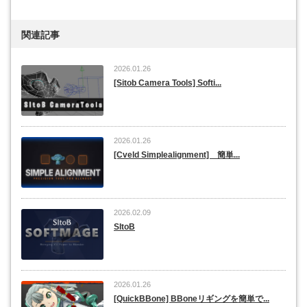
関連記事
2026.01.26
[Sitob Camera Tools] Softi...
2026.01.26
[Cveld Simplealignment] 簡単...
2026.02.09
SItoB
2026.01.26
[QuickBBone] BBoneリギングを簡単で...