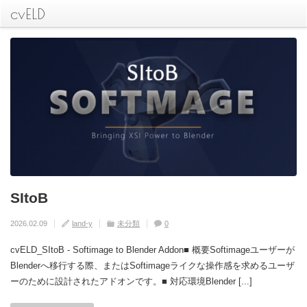
cvELD
SItoB
[Re Start Blender]でBlender丸ごと落とし
[cvELD Skinweights]でスキンを保存して
[Sitob Camera Tools] Softimageのメモカ
[Cveld Simplealignment] 簡単整列ツー
て起動。スクリプト開発にどうぞ！
管理
ムを再現
ル
2026.02.09
land-y
未分類
0
2026.01.26
2026.01.26
2026.01.26
2026.01.26
land-y
land-y
land-y
land-y
Blender
Blender
Blender
Blender
Utility
Rig
Camera
Utility
Skinning
未分類
0
0
0
0
cvELD_SItoB - Softimage to Blender Addon■ 概要Softimageユーザーが
Blenderへ移行する際、またはSoftimageライクな操作感を求めるユーザ
ーのために設計されたアドオンです。■ 対応環境Blender [...]