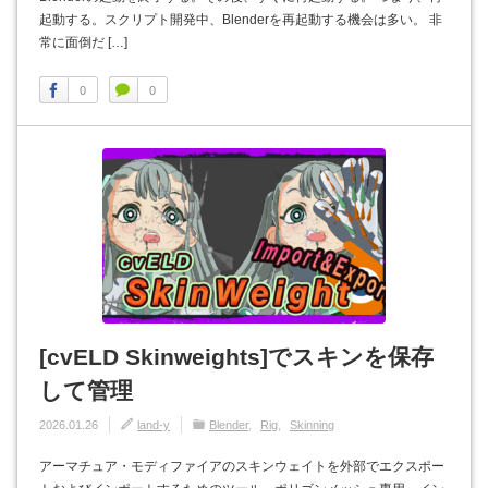
起動する。スクリプト開発中、Blenderを再起動する機会は多い。 非
常に面倒だ […]
0
0
[cvELD Skinweights]でスキンを保存
して管理
2026.01.26
land-y
Blender
Rig
Skinning
アーマチュア・モディファイアのスキンウェイトを外部でエクスポー