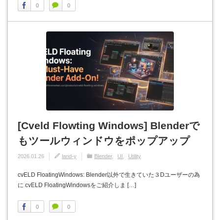
0
0
[Cveld Flowting Windows] Blenderで
もツールウィンドウをポップアップ
2026.01.26
land-y
Blender
UI
Utility
cvELD FloatingWindows: Blender以外で生きていた３Dユーザーの為
に cvELD FloatingWindowsをご紹介しま […]
0
0