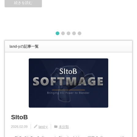
続きを読む
1
2
3
4
5
land-y
の記事一覧
SItoB
2026.02.09
land-y
未分類