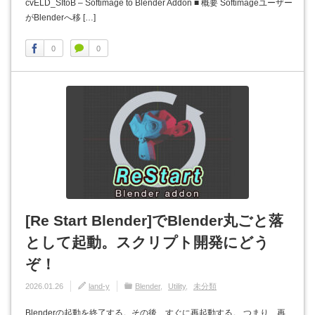
cvELD_SItoB – Softimage to Blender Addon ■ 概要 Softimageユーザー
がBlenderへ移 […]
0
0
[Re Start Blender]でBlender丸ごと落
として起動。スクリプト開発にどう
ぞ！
2026.01.26
land-y
Blender
Utility
未分類
Blenderの起動を終了する。その後、すぐに再起動する。 つまり、再