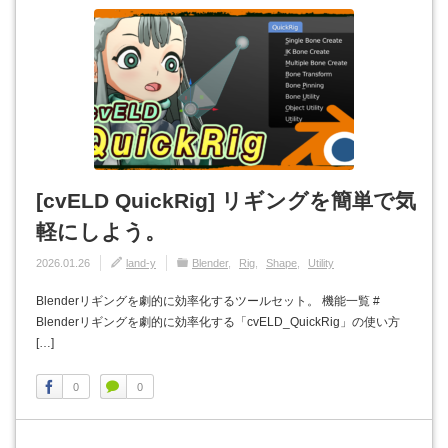
[cvELD QuickRig] リギングを簡単で気
軽にしよう。
2026.01.26
land-y
Blender
Rig
Shape
Utility
Blenderリギングを劇的に効率化するツールセット。 機能一覧 #
Blenderリギングを劇的に効率化する「cvELD_QuickRig」の使い方
[…]
0
0