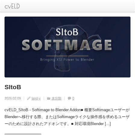
cvELD
SItoB
[Re Start Blender]でBlender丸ごと落とし
[cvELD Skinweights]でスキンを保存して
[Sitob Camera Tools] Softimageのメモカ
[Cveld Simplealignment] 簡単整列ツー
て起動。スクリプト開発にどうぞ！
管理
ムを再現
ル
2026.02.09
land-y
未分類
0
2026.01.26
2026.01.26
2026.01.26
2026.01.26
land-y
land-y
land-y
land-y
Blender
Blender
Blender
Blender
Utility
Rig
Camera
Utility
Skinning
未分類
0
0
0
0
cvELD_SItoB - Softimage to Blender Addon■ 概要Softimageユーザーが
Blenderへ移行する際、またはSoftimageライクな操作感を求めるユーザ
ーのために設計されたアドオンです。■ 対応環境Blender [...]